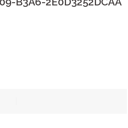
E09-B3A6-2E0D3252DCAA