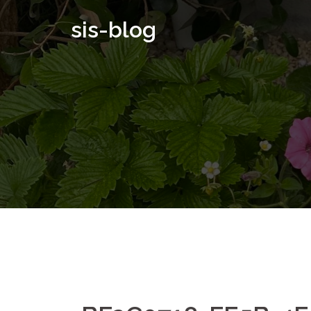
コ
sis-blog
ン
テ
ン
ツ
へ
ス
キ
ッ
プ