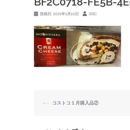
BF2C0718-FE5B-4
投稿日:
2021年1月10日
SISC
投
⟵
コストコ１月購入品②
稿