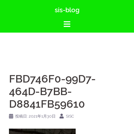
コ
sis-blog
ン
テ
ン
ツ
へ
ス
キ
ッ
FBD746F0-99D7-
プ
464D-B7BB-
D8841FB59610
投稿日:
2021年1月30日
SISC