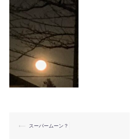
投
⟵
スーパームーン？
稿