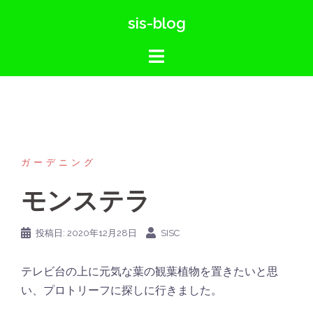
コ
sis-blog
ン
テ
ン
ツ
へ
ス
キ
ッ
ガーデニング
プ
モンステラ
投稿日:
2020年12月28日
SISC
テレビ台の上に元気な葉の観葉植物を置きたいと思
い、プロトリーフに探しに行きました。