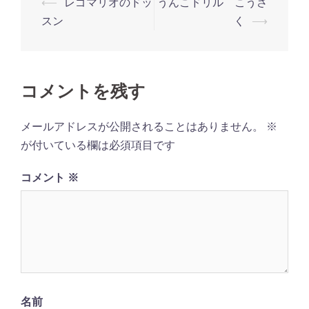
投
⟵
レゴマリオのドッ
うんこドリル こうさ
稿
スン
く
⟶
ナ
ビ
ゲ
コメントを残す
ー
シ
メールアドレスが公開されることはありません。
※
ョ
が付いている欄は必須項目です
ン
コメント
※
名前